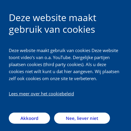
NL
Deze website maakt
gebruik van cookies
Toetsingscommissie Biobanken
Deze website maakt gebruik van cookies Deze website
Terug
toont video’s van o.a. YouTube. Dergelijke partijen
plaatsen cookies (third party cookies). Als u deze
Verzamelen
cookies niet wilt kunt u dat hier aangeven. Wij plaatsen
zelf ook cookies om onze site te verbeteren.
lichaamsmateriaal
Lees meer over het cookiebeleid
Een positief advies van de toetsende commissie en
toestemming van de raad van bestuur is nodig voor het
verzamelen van:
Akkoord
Nee, liever niet
lichaamsmateriaal voor niet gespecificeerde