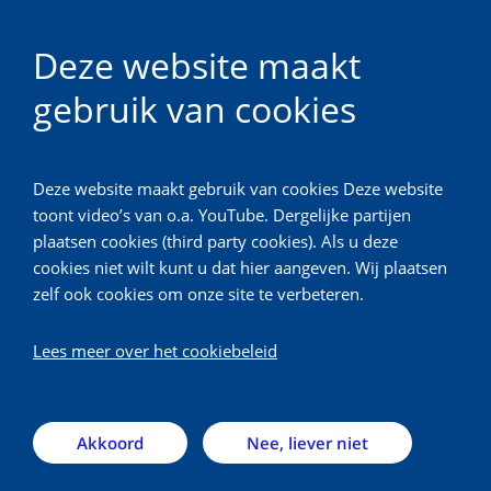
NL
Deze website maakt
gebruik van cookies
Toetsingscommissie Biobanken
Deze website maakt gebruik van cookies Deze website
Terug
toont video’s van o.a. YouTube. Dergelijke partijen
plaatsen cookies (third party cookies). Als u deze
Nieuwe versie
cookies niet wilt kunt u dat hier aangeven. Wij plaatsen
zelf ook cookies om onze site te verbeteren.
uitgifteprotocol voor
onderzoek met
Lees meer over het cookiebeleid
lichaamsmateriaal
Akkoord
Nee, liever niet
woensdag 1 jun. 2022
Iedere onderzoeker die gebruik maakt van